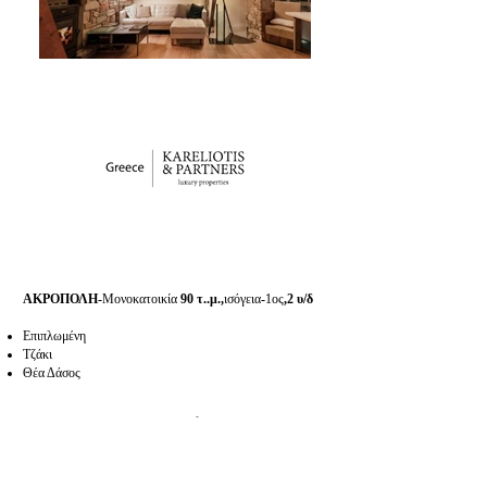
ΑΚΡΟΠΟΛΗ-
Μονοκατοικία
90 τ..μ.,
ισόγεια
-
1ος
,2 υ/δ
Επιπλωμένη
Τζάκι
Θέα Δάσος
1.500€/ μήνα
ACROPOLI
-Detached house
90
sq.m., ground floor-1st,