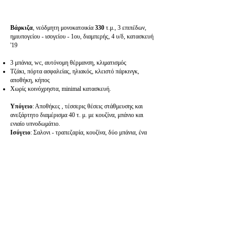
Βάρκιζα
, νεόδμητη μονοκατοικία
330
τ.μ., 3 επιπέδων,
ημιυπογείου - ισογείου - 1ου, διαμπερής, 4 υ/δ, κατασκευή
'19
3 μπάνια, wc, αυτόνομη θέρμανση, κλιματισμός
Τζάκι, πόρτα ασφαλείας, ηλιακός, κλειστό πάρκινγκ,
αποθήκη, κήπος
Χωρίς κοινόχρηστα, minimal κατασκευή.
Υπόγειο
: Αποθήκες , τέσσερις θέσεις στάθμευσης και
ανεξάρτητο διαμέρισμα 40 τ. μ. με κουζίνα, μπάνιο και
ενιαίο υπνοδωμάτιο.
Ισόγειο
: Σαλονι - τραπεζαρία, κουζίνα, δύο μπάνια, ένα
υπνοδωμάτιο και βεράντες μπροστά και πίσω.
1ος Όροφος
:Δύο υπνοδωμάτια, ένας ενιαίος χώρος,
μπάνιο, μεγάλα μπαλκόνια, θερμοπρόσοψη, θέρμανση-
ψύξη με αντλία θερμότητας και απομακρυσμένη
διαχείριση, ενεργειακό τζάκι, ασανσέρ και αυτοματισμοί
φωτισμού.
Συστήματα Ασφαλείας (Κάμερες - Συναγερμός),
Θυροτηλεόραση με απομακρυσμένο έλεγχο.