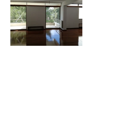
ΚΗΦΙΣΙΑ
Κεφαλάρι, μεζονέτα
146
τ.μ.,
2 επίπεδα, 3ου
,
προσόψεως,
3 υ/δ
, κατασκευή '80,
2 μπάνια